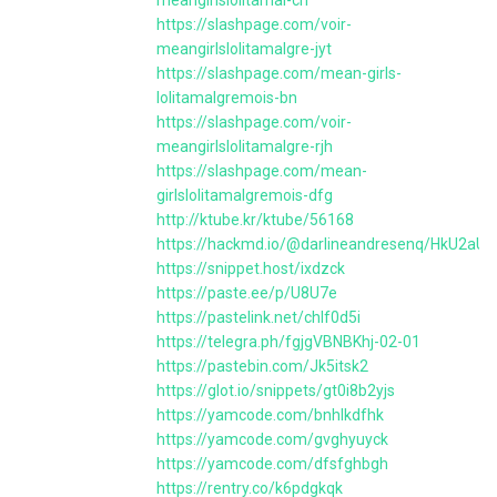
meangirlslolitamal-ch
https://slashpage.com/voir-
meangirlslolitamalgre-jyt
https://slashpage.com/mean-girls-
lolitamalgremois-bn
https://slashpage.com/voir-
meangirlslolitamalgre-rjh
https://slashpage.com/mean-
girlslolitamalgremois-dfg
http://ktube.kr/ktube/56168
https://hackmd.io/@darlineandresenq/HkU2aUK
https://snippet.host/ixdzck
https://paste.ee/p/U8U7e
https://pastelink.net/chlf0d5i
https://telegra.ph/fgjgVBNBKhj-02-01
https://pastebin.com/Jk5itsk2
https://glot.io/snippets/gt0i8b2yjs
https://yamcode.com/bnhlkdfhk
https://yamcode.com/gvghyuyck
https://yamcode.com/dfsfghbgh
https://rentry.co/k6pdgkqk