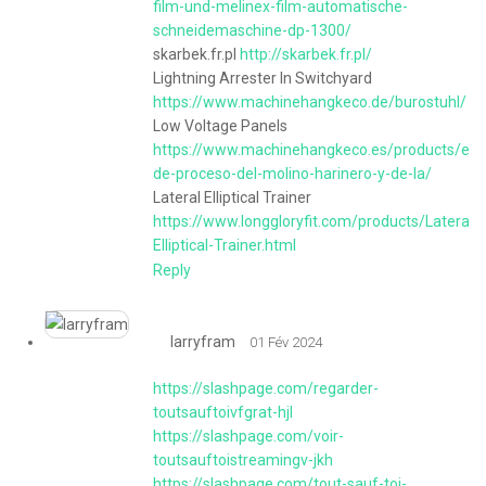
film-und-melinex-film-automatische-
schneidemaschine-dp-1300/
skarbek.fr.pl
http://skarbek.fr.pl/
Lightning Arrester In Switchyard
https://www.machinehangkeco.de/burostuhl/
Low Voltage Panels
https://www.machinehangkeco.es/products/equ
de-proceso-del-molino-harinero-y-de-la/
Lateral Elliptical Trainer
https://www.longgloryfit.com/products/Lateral-
Elliptical-Trainer.html
Reply
larryfram
01 Fév 2024
https://slashpage.com/regarder-
toutsauftoivfgrat-hjl
https://slashpage.com/voir-
toutsauftoistreamingv-jkh
https://slashpage.com/tout-sauf-toi-