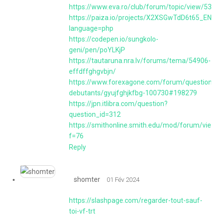
https://www.eva.ro/club/forum/topic/view/538
https://paiza.io/projects/X2XSGwTdD6t65_ENlZ
language=php
https://codepen.io/sungkolo-
geni/pen/poYLKjP
https://tautaruna.nra.lv/forums/tema/54906-
effdffghgvbjn/
https://www.forexagone.com/forum/questions-
debutants/gyujfghjkfbg-100730#198279
https://jpn.itlibra.com/question?
question_id=312
https://smithonline.smith.edu/mod/forum/view
f=76
Reply
shomter
01 Fév 2024
https://slashpage.com/regarder-tout-sauf-
toi-vf-trt