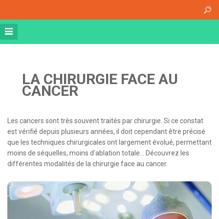
Accueil
A propos
Athena Medical Center (AMC)
Plateau Technique
LA CHIRURGIE FACE AU
Hospitalisation de jour
CANCER
Hospitalisation complète
Dossier patient informatisé
Les cancers sont très souvent traités par chirurgie. Si ce constat
est vérifié depuis plusieurs années, il doit cependant être précisé
Nos specialités
que les techniques chirurgicales ont largement évolué, permettant
Imagerie Médicale
moins de séquelles, moins d'ablation totale... Découvrez les
différentes modalités de la chirurgie face au cancer.
Médecine Nucléaire
Radiothérapie
Chirurgie