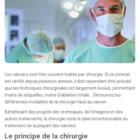
Oncologie Médicale
Anapath
Biologie
Patients
Professionnels
Formulaires et fiches techniques
Consultations
Les cancers sont très souvent traités par chirurgie. Si ce constat
est vérifié depuis plusieurs années, il doit cependant être précisé
Nouvelles techniques à AMC
que les techniques chirurgicales ont largement évolué, permettant
moins de séquelles, moins d'ablation totale... Découvrez les
Activités et agenda scientifiques
différentes modalités de la chirurgie face au cancer.
Formation continue
Bénéficiant des progrès des techniques, de l'imagerie et des
autres traitements, la chirurgie reste le pilier incontournable du
Documentation
traitement de la plupart des cancers.
Galerie
Le principe de la chirurgie